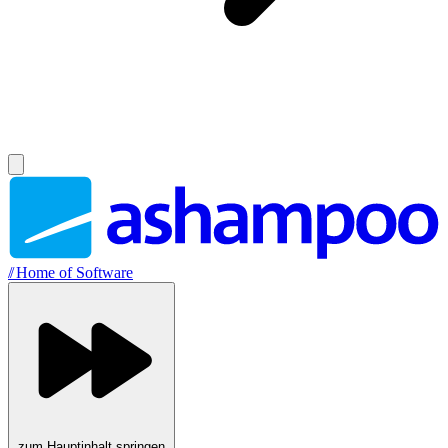
//
Home of Software
zum Hauptinhalt springen