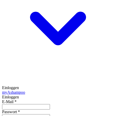
Einloggen
my
Ashampoo
Einloggen
E-Mail
*
Passwort
*