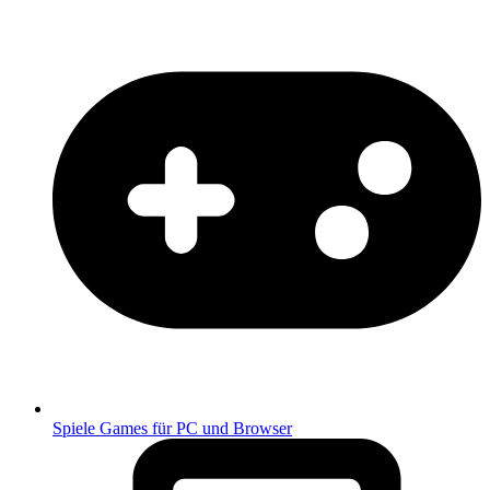
Spiele
Games für PC und Browser