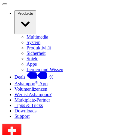
Produkte
Multimedia
System
Produktivität
Sicherheit
Spiele
Apps
Lernen und Wissen
Deals
%
®
Ashampoo
App
Volumenlizenzen
Wer ist Ashampoo?
Marktplatz-Partner
Tipps & Tricks
Downloads
Support