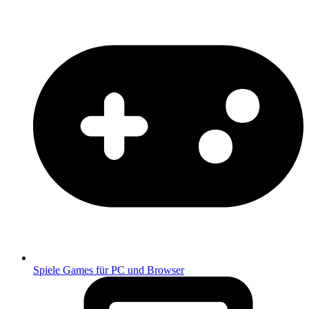
Spiele
Games für PC und Browser