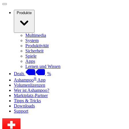
Produkte
Multimedia
System
Produktivität
Sicherheit
Spiele
Apps
Lernen und Wissen
Deals
%
®
Ashampoo
App
Volumenlizenzen
Wer ist Ashampoo?
Marktplatz-Partner
Tipps & Tricks
Downloads
Support