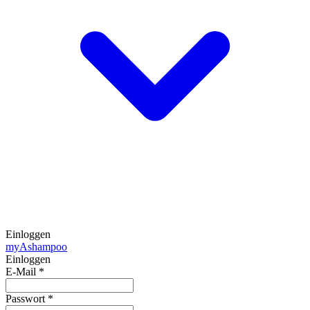
Einloggen
my
Ashampoo
Einloggen
E-Mail
*
Passwort
*