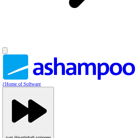
//
Home of Software
zum Hauptinhalt springen