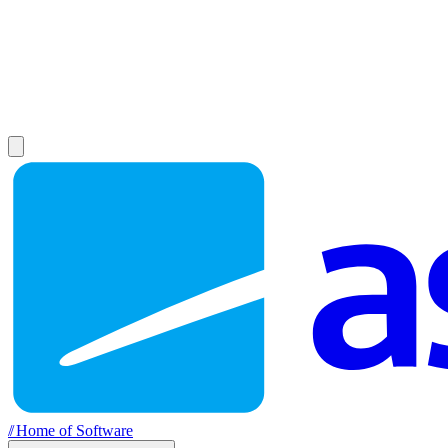
//
Home of Software