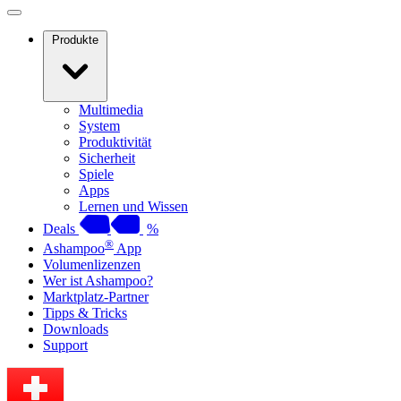
Produkte
Multimedia
System
Produktivität
Sicherheit
Spiele
Apps
Lernen und Wissen
Deals
%
®
Ashampoo
App
Volumenlizenzen
Wer ist Ashampoo?
Marktplatz-Partner
Tipps & Tricks
Downloads
Support