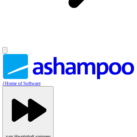
//
Home of Software
zum Hauptinhalt springen