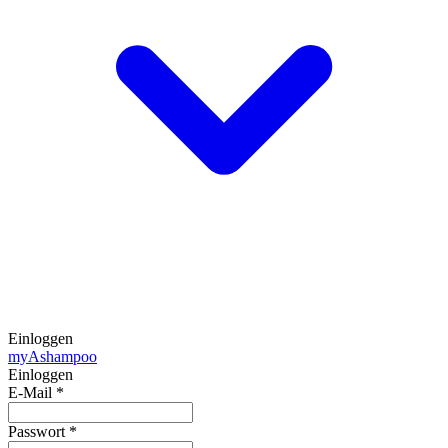
Einloggen
my
Ashampoo
Einloggen
E-Mail
*
Passwort
*