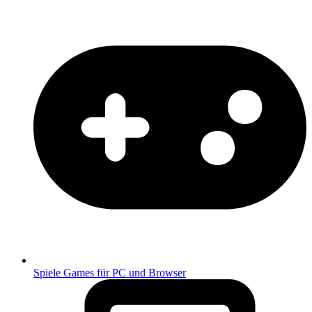
Spiele
Games für PC und Browser