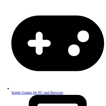
Spiele
Games für PC und Browser