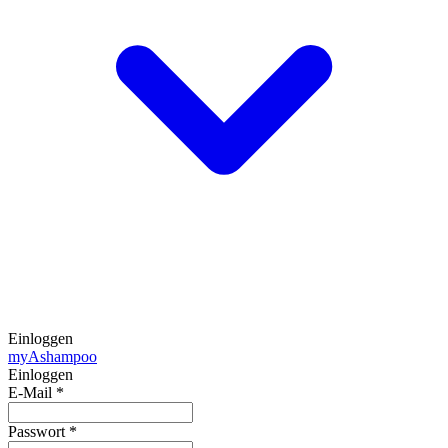
Einloggen
my
Ashampoo
Einloggen
E-Mail
*
Passwort
*