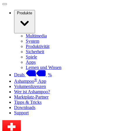
Produkte
Multimedia
System
Produktivität
Sicherheit
Spiele
Apps
Lernen und Wissen
Deals
%
®
Ashampoo
App
Volumenlizenzen
Wer ist Ashampoo?
Marktplatz-Partner
Tipps & Tricks
Downloads
Support