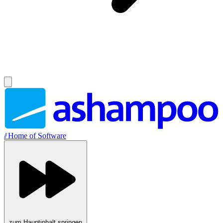
//
Home of Software
zum Hauptinhalt springen