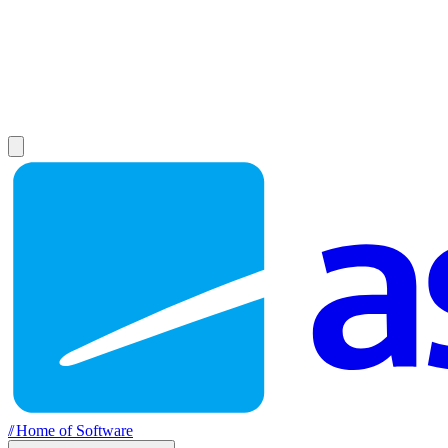
//
Home of Software