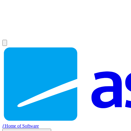
//
Home of Software