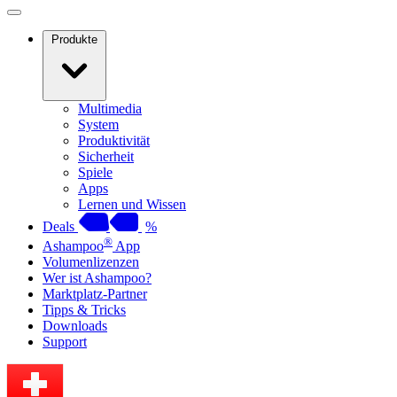
Produkte
Multimedia
System
Produktivität
Sicherheit
Spiele
Apps
Lernen und Wissen
Deals
%
®
Ashampoo
App
Volumenlizenzen
Wer ist Ashampoo?
Marktplatz-Partner
Tipps & Tricks
Downloads
Support