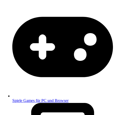
Spiele
Games für PC und Browser