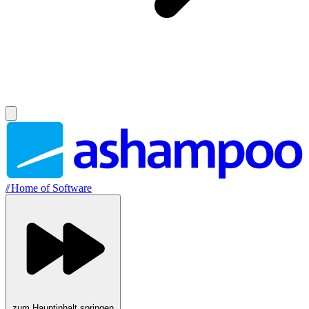
//
Home of Software
zum Hauptinhalt springen