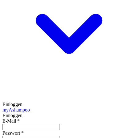
Einloggen
my
Ashampoo
Einloggen
E-Mail
*
Passwort
*