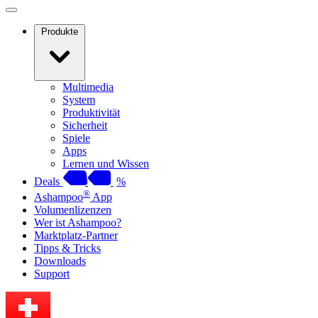
Produkte
Multimedia
System
Produktivität
Sicherheit
Spiele
Apps
Lernen und Wissen
Deals
%
®
Ashampoo
App
Volumenlizenzen
Wer ist Ashampoo?
Marktplatz-Partner
Tipps & Tricks
Downloads
Support