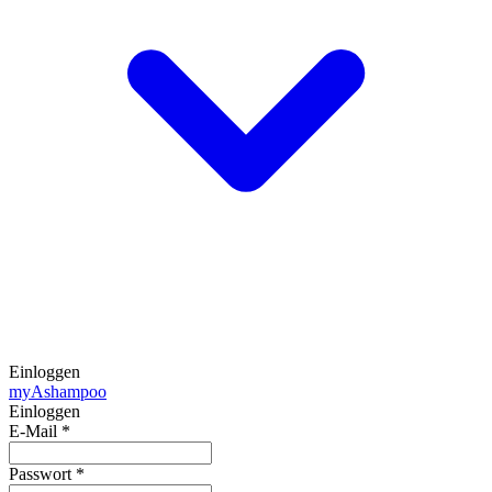
Einloggen
my
Ashampoo
Einloggen
E-Mail
*
Passwort
*