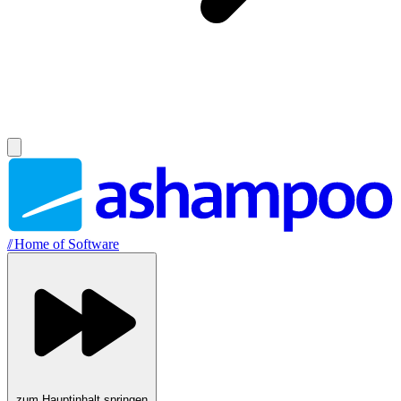
//
Home of Software
zum Hauptinhalt springen