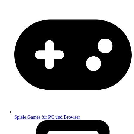
Spiele
Games für PC und Browser