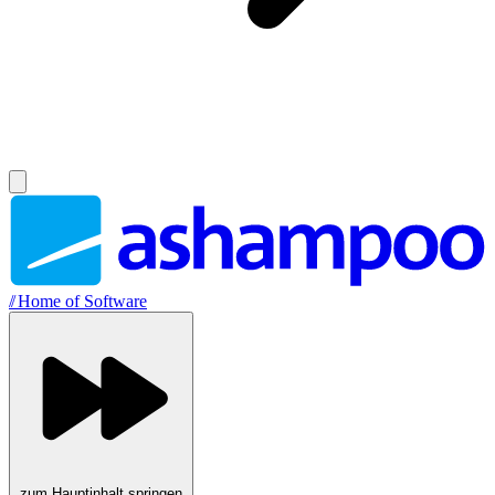
//
Home of Software
zum Hauptinhalt springen