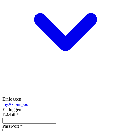
Einloggen
my
Ashampoo
Einloggen
E-Mail
*
Passwort
*