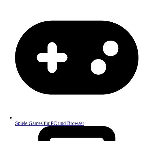
Spiele
Games für PC und Browser