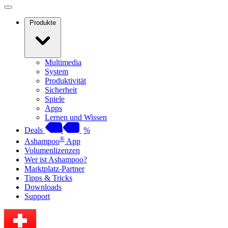
Produkte
Multimedia
System
Produktivität
Sicherheit
Spiele
Apps
Lernen und Wissen
Deals
%
®
Ashampoo
App
Volumenlizenzen
Wer ist Ashampoo?
Marktplatz-Partner
Tipps & Tricks
Downloads
Support