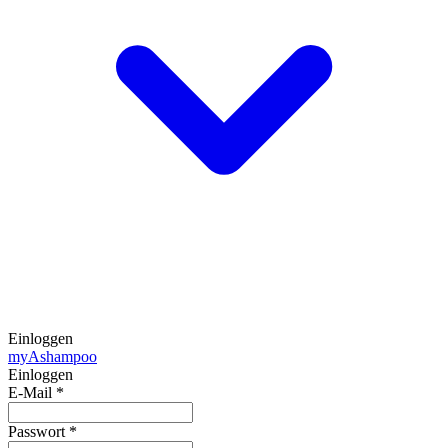
Einloggen
my
Ashampoo
Einloggen
E-Mail
*
Passwort
*