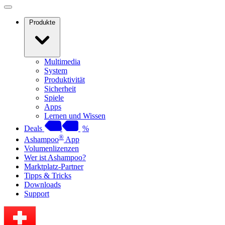
Produkte
Multimedia
System
Produktivität
Sicherheit
Spiele
Apps
Lernen und Wissen
Deals
%
®
Ashampoo
App
Volumenlizenzen
Wer ist Ashampoo?
Marktplatz-Partner
Tipps & Tricks
Downloads
Support