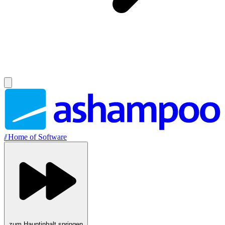
//
Home of Software
zum Hauptinhalt springen