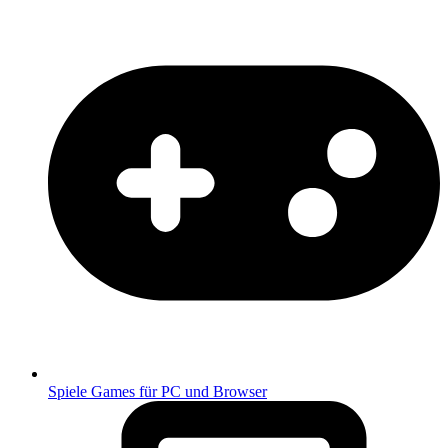
Spiele
Games für PC und Browser