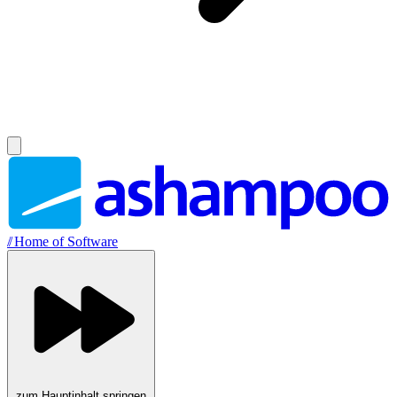
//
Home of Software
zum Hauptinhalt springen