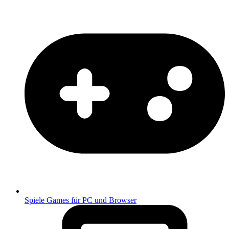
Spiele
Games für PC und Browser