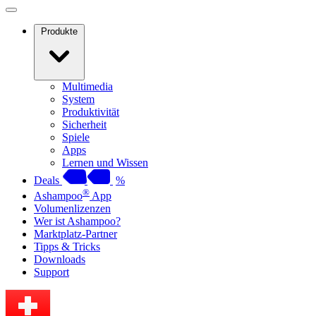
Produkte
Multimedia
System
Produktivität
Sicherheit
Spiele
Apps
Lernen und Wissen
Deals
%
®
Ashampoo
App
Volumenlizenzen
Wer ist Ashampoo?
Marktplatz-Partner
Tipps & Tricks
Downloads
Support