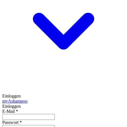
Einloggen
my
Ashampoo
Einloggen
E-Mail
*
Passwort
*