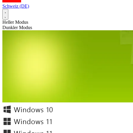
Schweiz (DE)
Heller Modus
Dunkler Modus