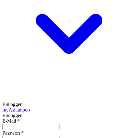
Einloggen
my
Ashampoo
Einloggen
E-Mail
*
Passwort
*