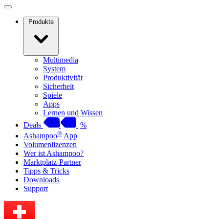
Produkte
Multimedia
System
Produktivität
Sicherheit
Spiele
Apps
Lernen und Wissen
Deals
%
®
Ashampoo
App
Volumenlizenzen
Wer ist Ashampoo?
Marktplatz-Partner
Tipps & Tricks
Downloads
Support