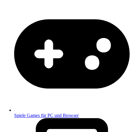
Spiele
Games für PC und Browser