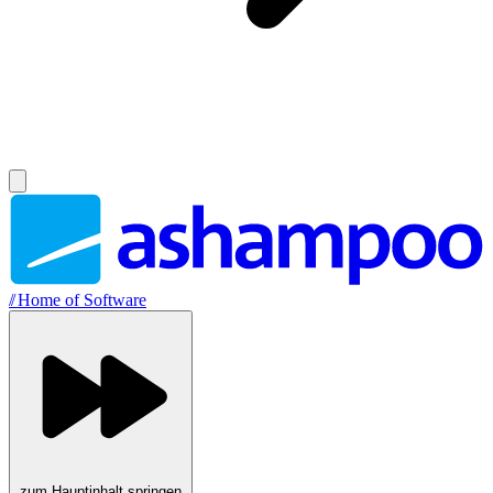
//
Home of Software
zum Hauptinhalt springen