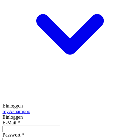
Einloggen
my
Ashampoo
Einloggen
E-Mail
*
Passwort
*