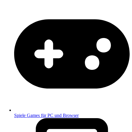
Spiele
Games für PC und Browser