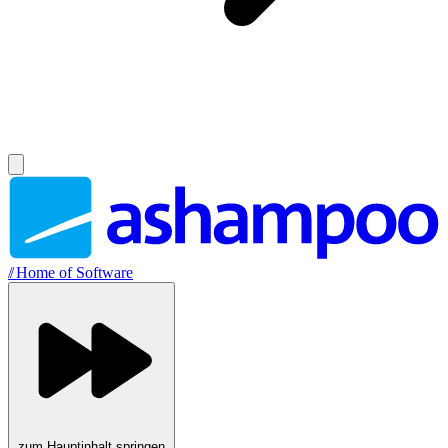
//
Home of Software
zum Hauptinhalt springen