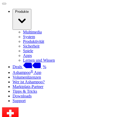
Produkte
Multimedia
System
Produktivität
Sicherheit
Spiele
Apps
Lernen und Wissen
Deals
%
®
Ashampoo
App
Volumenlizenzen
Wer ist Ashampoo?
Marktplatz-Partner
Tipps & Tricks
Downloads
Support