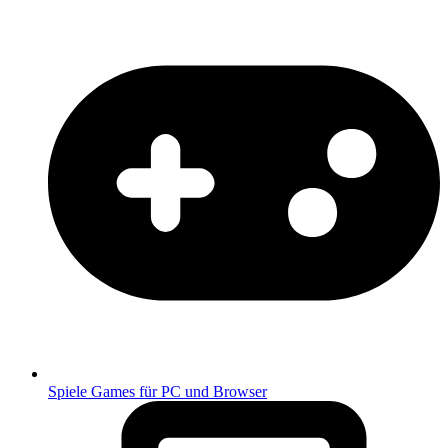
Spiele
Games für PC und Browser