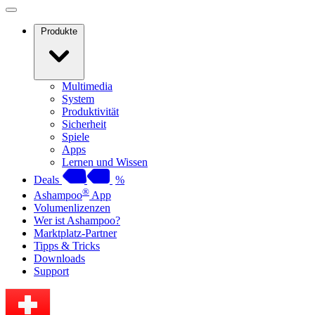
Produkte
Multimedia
System
Produktivität
Sicherheit
Spiele
Apps
Lernen und Wissen
Deals
%
®
Ashampoo
App
Volumenlizenzen
Wer ist Ashampoo?
Marktplatz-Partner
Tipps & Tricks
Downloads
Support