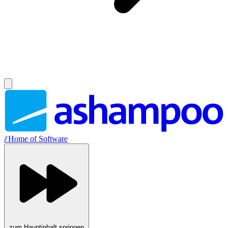
//
Home of Software
zum Hauptinhalt springen