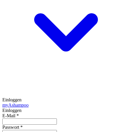
Einloggen
my
Ashampoo
Einloggen
E-Mail
*
Passwort
*