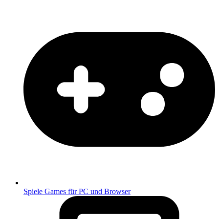
Spiele
Games für PC und Browser