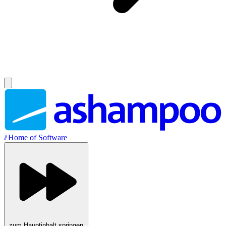
//
Home of Software
zum Hauptinhalt springen