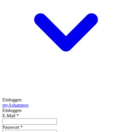
Einloggen
my
Ashampoo
Einloggen
E-Mail
*
Passwort
*