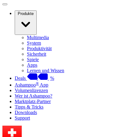
Produkte
Multimedia
System
Produktivität
Sicherheit
Spiele
Apps
Lernen und Wissen
Deals
%
®
Ashampoo
App
Volumenlizenzen
Wer ist Ashampoo?
Marktplatz-Partner
Tipps & Tricks
Downloads
Support