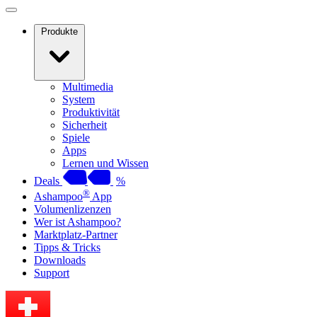
Produkte
Multimedia
System
Produktivität
Sicherheit
Spiele
Apps
Lernen und Wissen
Deals
%
®
Ashampoo
App
Volumenlizenzen
Wer ist Ashampoo?
Marktplatz-Partner
Tipps & Tricks
Downloads
Support