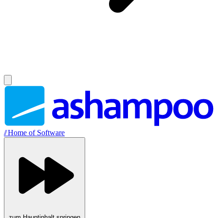
//
Home of Software
zum Hauptinhalt springen