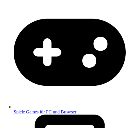
Spiele
Games für PC und Browser