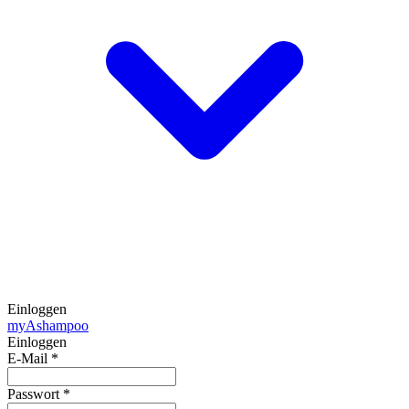
Einloggen
my
Ashampoo
Einloggen
E-Mail
*
Passwort
*