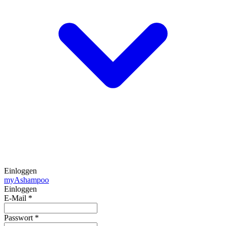
Einloggen
my
Ashampoo
Einloggen
E-Mail
*
Passwort
*