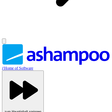
//
Home of Software
zum Hauptinhalt springen