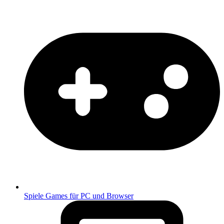
Spiele
Games für PC und Browser