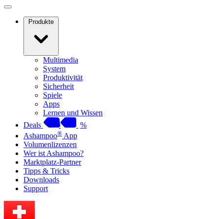
Produkte
Multimedia
System
Produktivität
Sicherheit
Spiele
Apps
Lernen und Wissen
Deals
%
®
Ashampoo
App
Volumenlizenzen
Wer ist Ashampoo?
Marktplatz-Partner
Tipps & Tricks
Downloads
Support