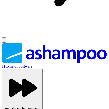
//
Home of Software
zum Hauptinhalt springen