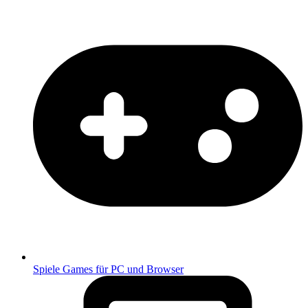
Spiele
Games für PC und Browser