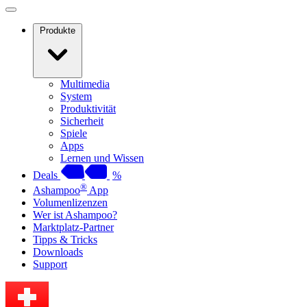
Produkte
Multimedia
System
Produktivität
Sicherheit
Spiele
Apps
Lernen und Wissen
Deals
%
®
Ashampoo
App
Volumenlizenzen
Wer ist Ashampoo?
Marktplatz-Partner
Tipps & Tricks
Downloads
Support