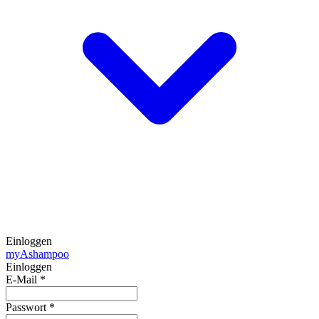
Einloggen
my
Ashampoo
Einloggen
E-Mail
*
Passwort
*