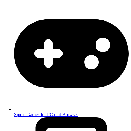
Spiele
Games für PC und Browser