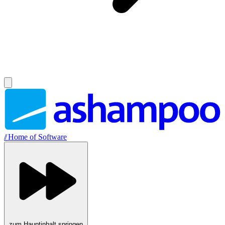
//
Home of Software
zum Hauptinhalt springen