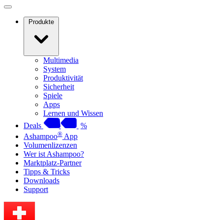
Produkte
Multimedia
System
Produktivität
Sicherheit
Spiele
Apps
Lernen und Wissen
Deals
%
®
Ashampoo
App
Volumenlizenzen
Wer ist Ashampoo?
Marktplatz-Partner
Tipps & Tricks
Downloads
Support