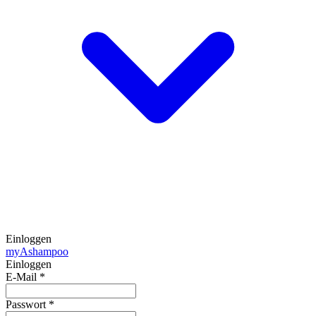
Einloggen
my
Ashampoo
Einloggen
E-Mail
*
Passwort
*