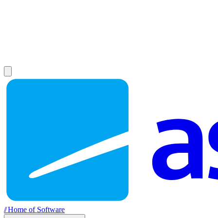
//
Home of Software