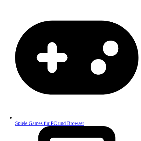
Spiele
Games für PC und Browser