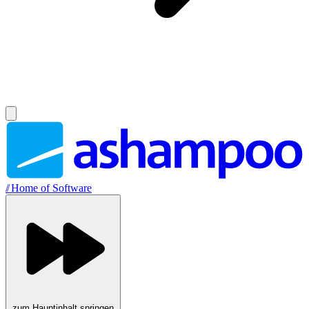
//
Home of Software
zum Hauptinhalt springen