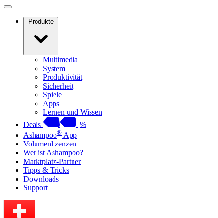
Produkte
Multimedia
System
Produktivität
Sicherheit
Spiele
Apps
Lernen und Wissen
Deals
%
®
Ashampoo
App
Volumenlizenzen
Wer ist Ashampoo?
Marktplatz-Partner
Tipps & Tricks
Downloads
Support