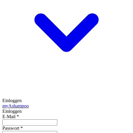
Einloggen
my
Ashampoo
Einloggen
E-Mail
*
Passwort
*