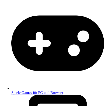
Spiele
Games für PC und Browser