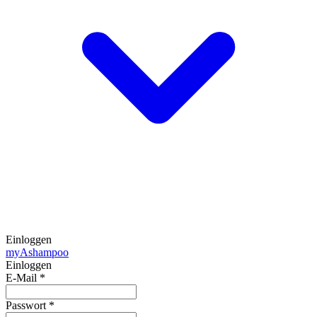
Einloggen
my
Ashampoo
Einloggen
E-Mail
*
Passwort
*