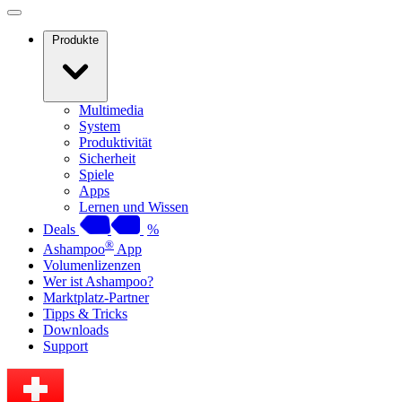
Produkte
Multimedia
System
Produktivität
Sicherheit
Spiele
Apps
Lernen und Wissen
Deals
%
®
Ashampoo
App
Volumenlizenzen
Wer ist Ashampoo?
Marktplatz-Partner
Tipps & Tricks
Downloads
Support