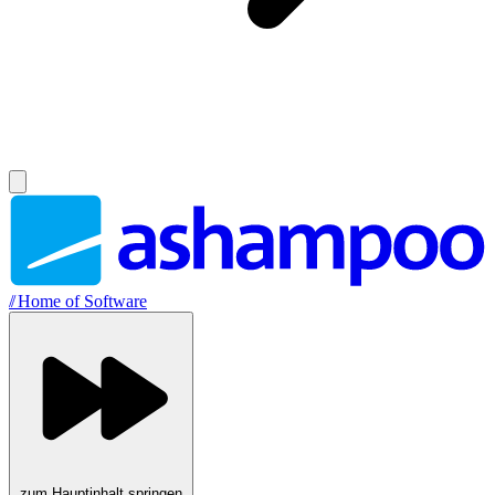
//
Home of Software
zum Hauptinhalt springen