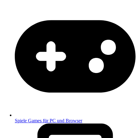
Spiele
Games für PC und Browser