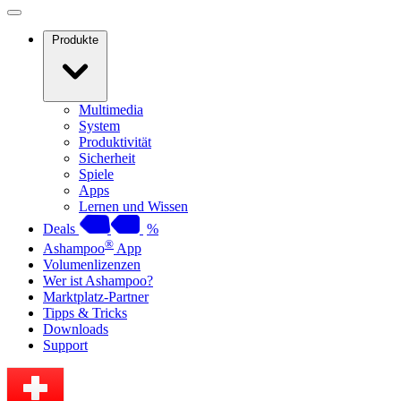
Produkte
Multimedia
System
Produktivität
Sicherheit
Spiele
Apps
Lernen und Wissen
Deals
%
®
Ashampoo
App
Volumenlizenzen
Wer ist Ashampoo?
Marktplatz-Partner
Tipps & Tricks
Downloads
Support