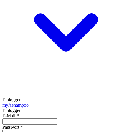
Einloggen
my
Ashampoo
Einloggen
E-Mail
*
Passwort
*