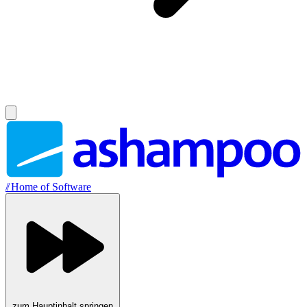
//
Home of Software
zum Hauptinhalt springen