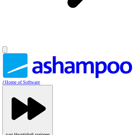
//
Home of Software
zum Hauptinhalt springen