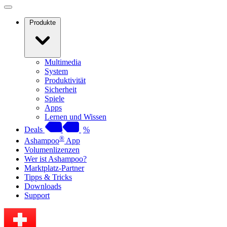
Produkte
Multimedia
System
Produktivität
Sicherheit
Spiele
Apps
Lernen und Wissen
Deals
%
®
Ashampoo
App
Volumenlizenzen
Wer ist Ashampoo?
Marktplatz-Partner
Tipps & Tricks
Downloads
Support