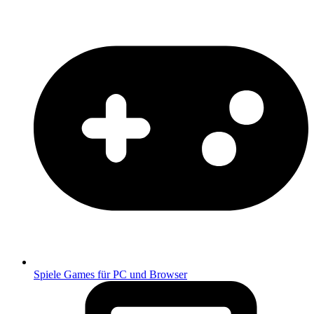
Spiele
Games für PC und Browser