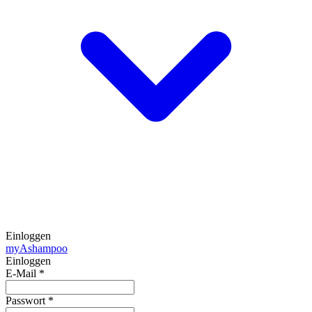
Einloggen
my
Ashampoo
Einloggen
E-Mail
*
Passwort
*