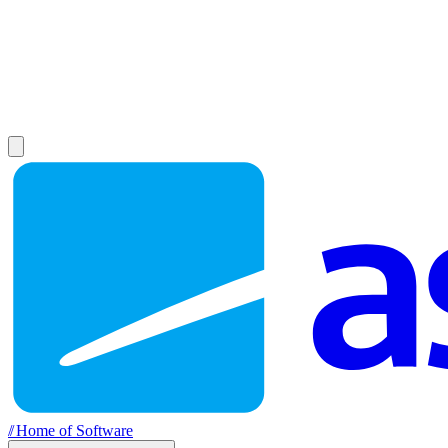
//
Home of Software