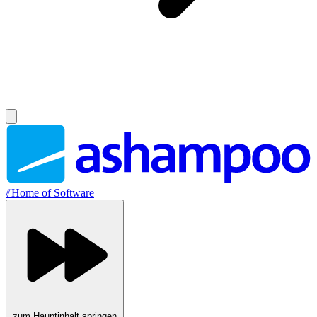
//
Home of Software
zum Hauptinhalt springen