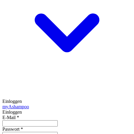
Einloggen
my
Ashampoo
Einloggen
E-Mail
*
Passwort
*