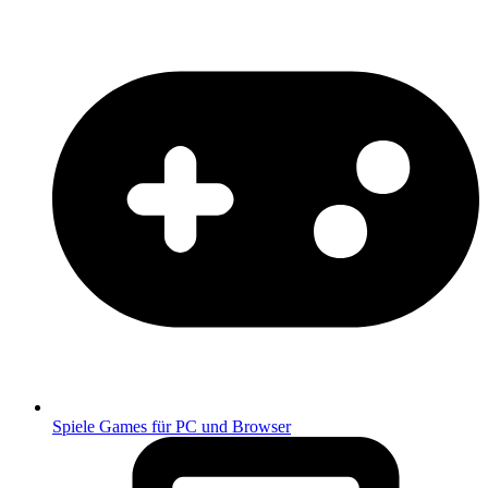
Spiele
Games für PC und Browser