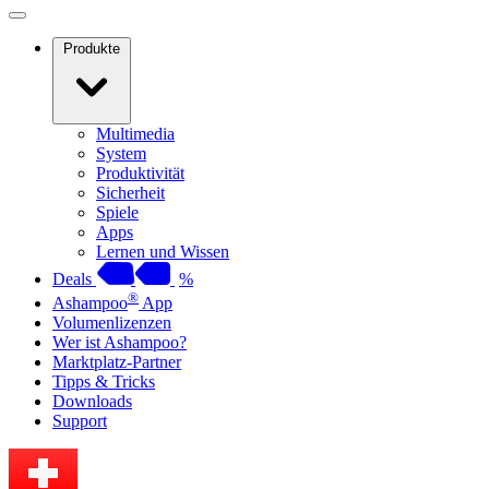
Produkte
Multimedia
System
Produktivität
Sicherheit
Spiele
Apps
Lernen und Wissen
Deals
%
®
Ashampoo
App
Volumenlizenzen
Wer ist Ashampoo?
Marktplatz-Partner
Tipps & Tricks
Downloads
Support