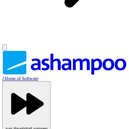
//
Home of Software
zum Hauptinhalt springen