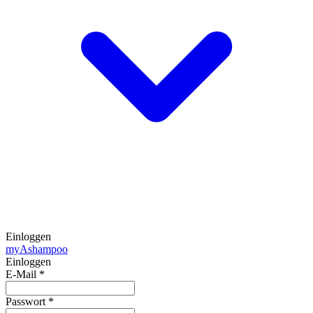
Einloggen
my
Ashampoo
Einloggen
E-Mail
*
Passwort
*