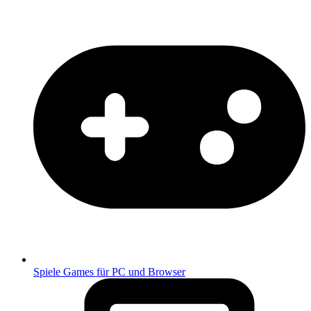
Spiele
Games für PC und Browser