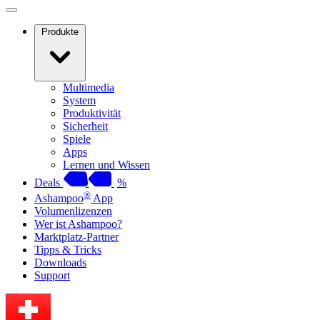
Produkte
Multimedia
System
Produktivität
Sicherheit
Spiele
Apps
Lernen und Wissen
Deals
%
®
Ashampoo
App
Volumenlizenzen
Wer ist Ashampoo?
Marktplatz-Partner
Tipps & Tricks
Downloads
Support