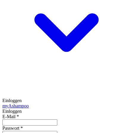
Einloggen
my
Ashampoo
Einloggen
E-Mail
*
Passwort
*