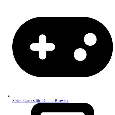
Spiele
Games für PC und Browser