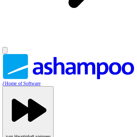
//
Home of Software
zum Hauptinhalt springen