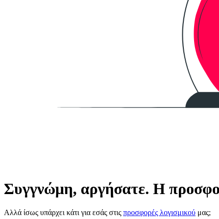
Συγγνώμη, αργήσατε. Η προσφορ
Αλλά ίσως υπάρχει κάτι για εσάς στις
προσφορές λογισμικού
μας;