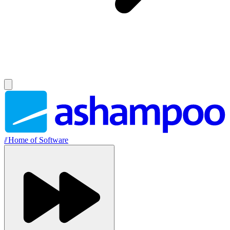
//
Home of Software