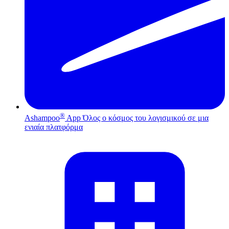
®
Ashampoo
App
Όλος ο κόσμος του λογισμικού σε μια
ενιαία πλατφόρμα