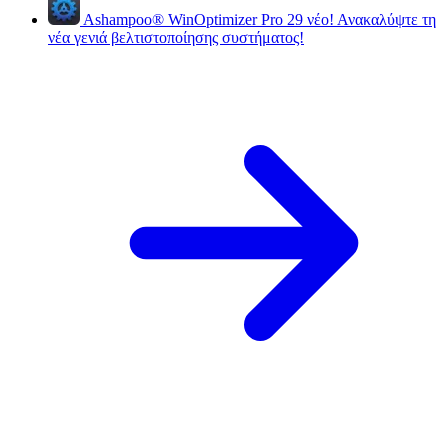
Ashampoo
®
WinOptimizer Pro 29
νέο!
Ανακαλύψτε τη
νέα γενιά βελτιστοποίησης συστήματος!