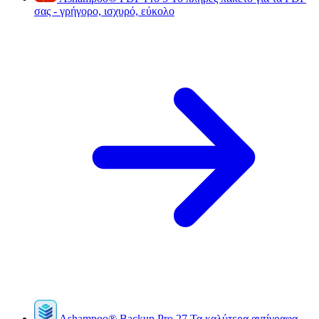
σας - γρήγορο, ισχυρό, εύκολο
Ashampoo
®
Backup Pro 27
Τα καλύτερα αντίγραφα