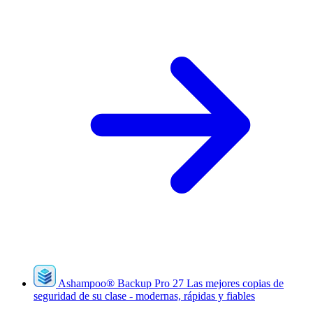
Ashampoo
®
Backup Pro 27
Las mejores copias de
seguridad de su clase - modernas, rápidas y fiables