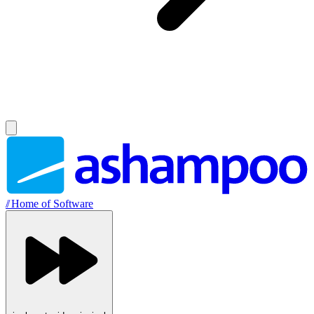
//
Home of Software