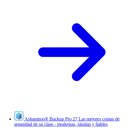
Ashampoo
®
Backup Pro 27
Las mejores copias de
seguridad de su clase - modernas, rápidas y fiables