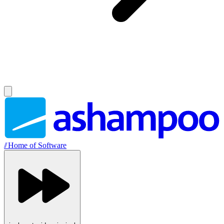
//
Home of Software