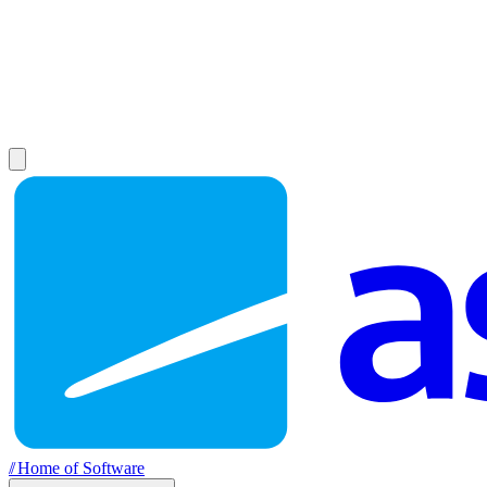
//
Home of Software