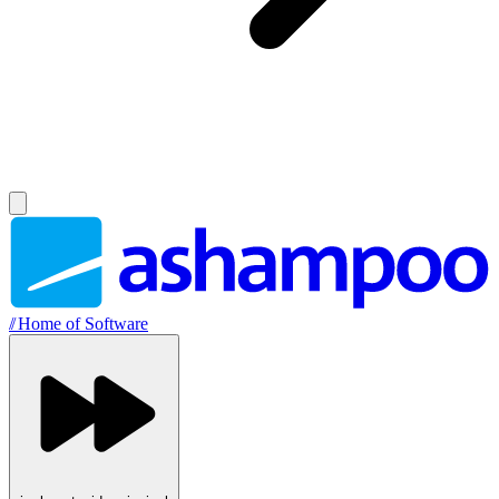
//
Home of Software