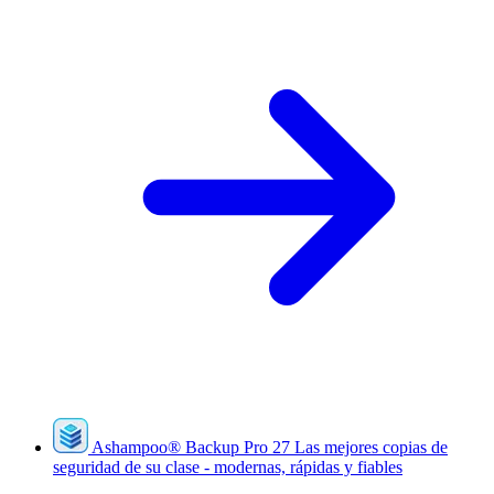
Ashampoo
®
Backup Pro 27
Las mejores copias de
seguridad de su clase - modernas, rápidas y fiables