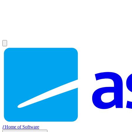
//
Home of Software