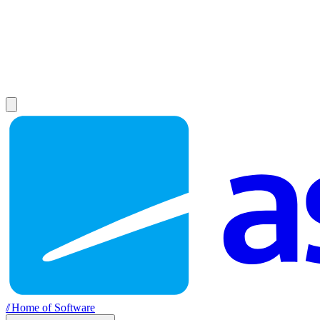
//
Home of Software