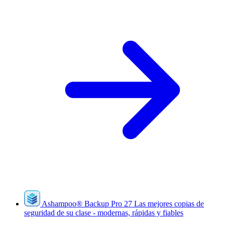
Ashampoo
®
Backup Pro 27
Las mejores copias de
seguridad de su clase - modernas, rápidas y fiables