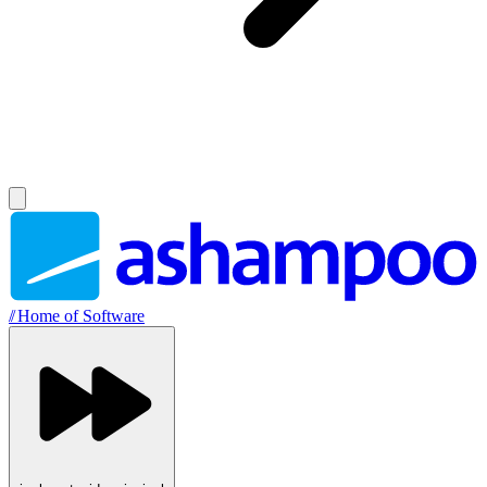
//
Home of Software