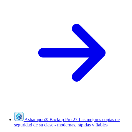
Ashampoo
®
Backup Pro 27
Las mejores copias de
seguridad de su clase - modernas, rápidas y fiables