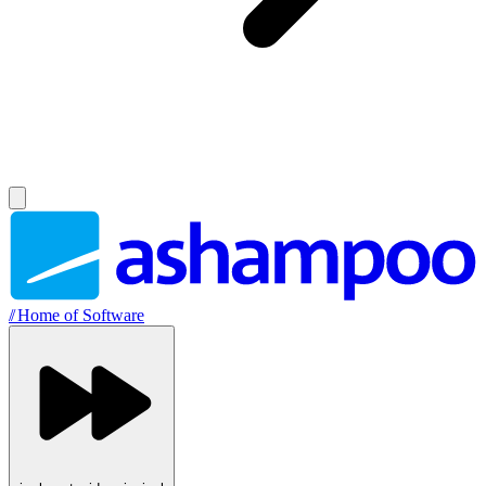
//
Home of Software