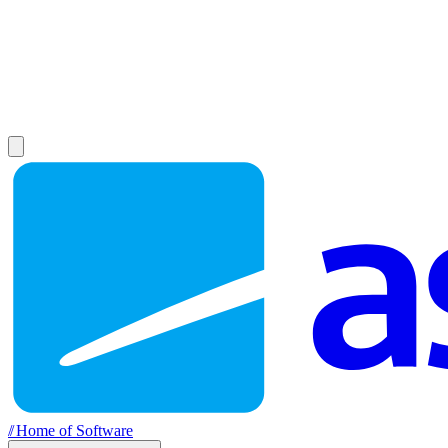
//
Home of Software