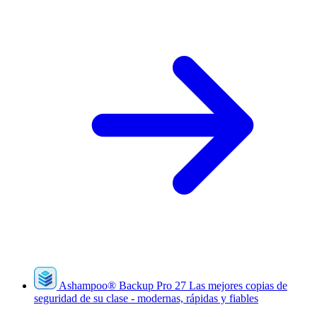
Ashampoo
®
Backup Pro 27
Las mejores copias de
seguridad de su clase - modernas, rápidas y fiables