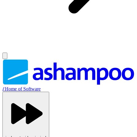
//
Home of Software