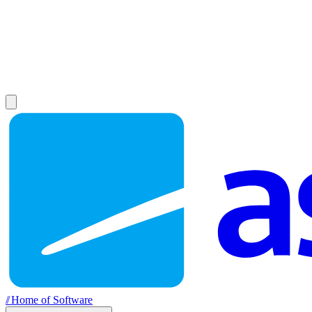
//
Home of Software