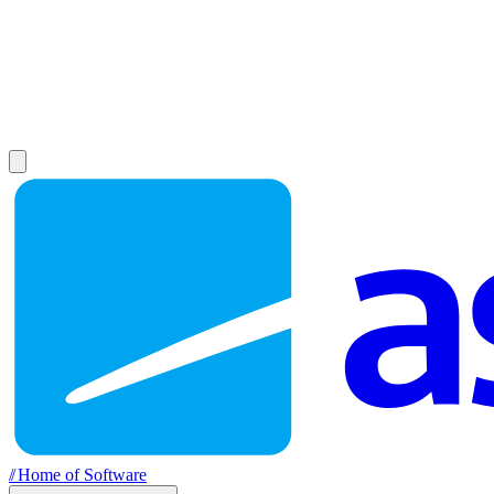
//
Home of Software