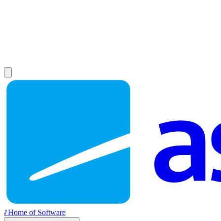
//
Home of Software