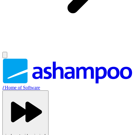
//
Home of Software