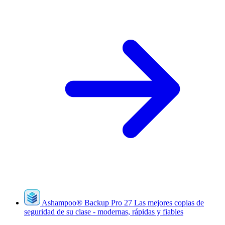
Ashampoo
®
Backup Pro 27
Las mejores copias de
seguridad de su clase - modernas, rápidas y fiables