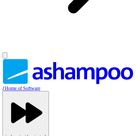
//
Home of Software