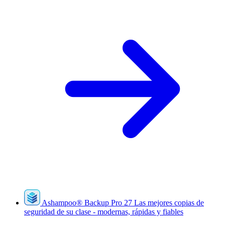
Ashampoo
®
Backup Pro 27
Las mejores copias de
seguridad de su clase - modernas, rápidas y fiables