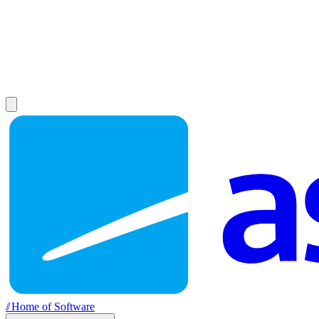
//
Home of Software