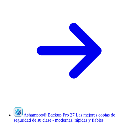
Ashampoo
®
Backup Pro 27
Las mejores copias de
seguridad de su clase - modernas, rápidas y fiables