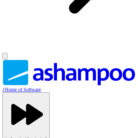
//
Home of Software