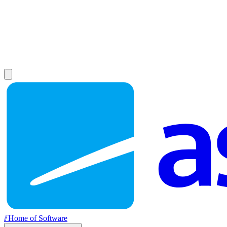
//
Home of Software