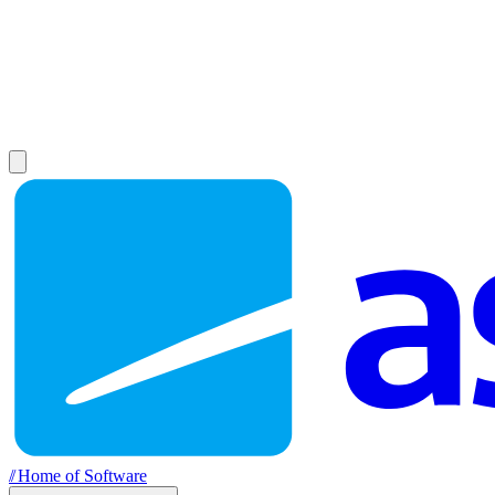
//
Home of Software